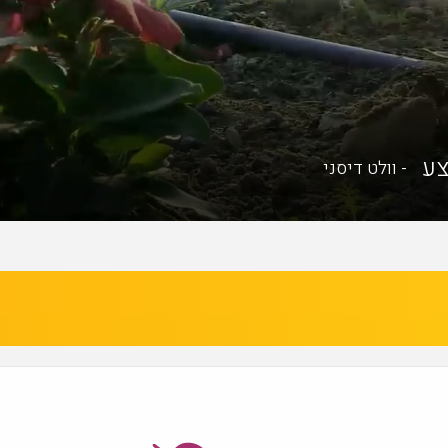
צע
- וולט דיסני