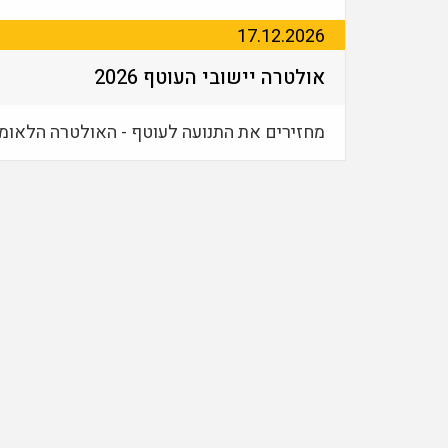
17.12.2026
אולטרה יישובי העוטף 2026
מחזירים את התנועה לעוטף - האולטרה הלאומ
אודות +Tri
+Tri מפיקה תחרויות ואירועי ספורט בתח
והטריאתלון - אירועים תחרותיים, עממים, 
ספורטיבי אחר.
+Tri הוקמה ומנוהלת ע"י ניר כהן טריאתלט פעיל משנת 2006.