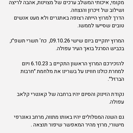
מקומי, איכותי המשלב ערכים של מצוינות, אהבה לריצה
ושילוב של זיכרון והנצחה.
הדרך למרוץ הייתה רצופה באתגרים ולא מעט אנשים
טובים שסייעו לממשו.
המרוץ יתקיים ביום שישי 09.10.26, כח' תשרי תשפ״ו,
בכביש הסרגל בואך העיר עפולה.
להזכירכם המרוץ הראשון התקיים ב 6.10.23 ויום
למחרת כולנו חווינו על בשרינו את מלחמת ״חרבות
הברזל״.
נקודת הזינוק והסיום יהיו ברחבה של קאנטרי קלאב
עפולה.
גם השנה המסלולים יהיו באותו מתווה, מרחב גאוגרפי
מישורי, מרוץ מהיר המאפשר שיפור תוצאה .