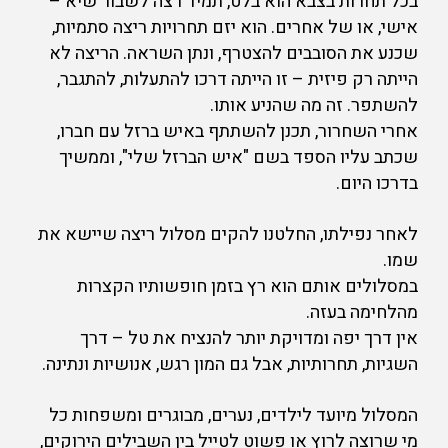
בכל תחרות בצבא הוא בלט, תמיד רצה לשבור שיא –
אישי, או של אחרים. הוא יזם תחרויות ריצה סתמיות,
שכנע את הסובבים להצטרף, ונתן השראה. הריצה לא
הייתה רק פיזית – זו הייתה דרכו להתעלות, להתגבר,
להשתפר. זה מה שהניע אותו.
אחרי השחרור, תכנן להשתתף באיש ברזל עם חברו,
שכתב עליו הספד בשם "איש הברזל שלי", וממשיך
בדרכו היום.
לאחר נפילתו, החלטנו להקים מסלול ריצה שיישא את
שמו.
במסלולים אותם הוא רץ בזמן חופשותיו הקצרות
מהלחימה בעזה.
אין דרך יפה ומדויקת יותר להנציח את טל – דרך
השגיות, תחרותיות, אבל גם המון רגש, אנושיות ונתינה.
המסלול מיועד לילדים, נערים, מבוגרים ומשפחות כל
מי שרוצה לרוץ או פשוט לטייל בין השבילים הירוקים,