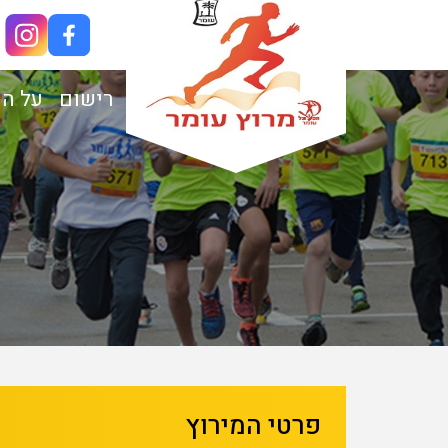
רישום
על ה
בא
קודם
פרטי המירוץ