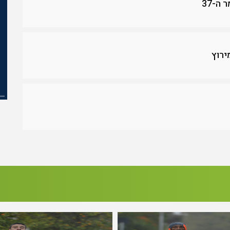
ה-37
ירוץ