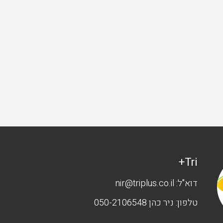
Tri+
דוא"ל:
nir@triplus.co.il
טלפון:
ניר כהן 050-2106548