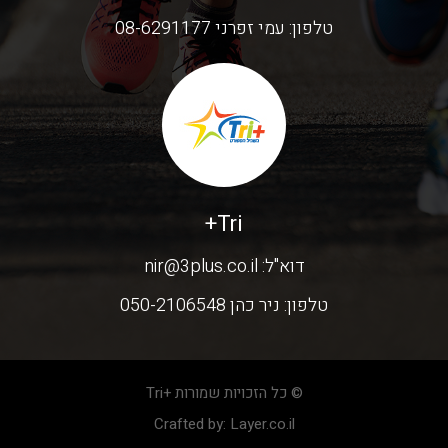
טלפון:
עמי זפרני 08-6291177
Tri+
דוא"ל:
nir@3plus.co.il
טלפון:
ניר כהן 050-2106548
© כל הזכויות שמורות +Tri
Crafted by:
Layer.co.il