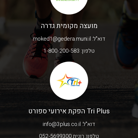
מועצה מקומית גדרה
דוא"ל:
moked1@gedera.muni.il
טלפון:
1-800-200-583
Tri Plus הפקת אירועי ספורט
דוא"ל:
info@3plus.co.il
טלפון:
רונית 052-5699300