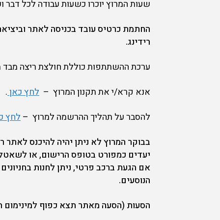
שעות המרוץ יוכרו כשעות עבודה לכל דבר וע
החתמת כרטיס עובד בכניסה לאתר וביציאה
רידינג.
ערכת ההשתתפות כוללת חולצת ריצה מבד מנ
אנא קרא/י את תקנון המרוץ –
לחץ כאן
.
להסבר על תהליך ההרשמה למרוץ –
לחץ כ
בבוקר המרוץ לא ניתן יהיה להיכנס לאתר 
יעדים כמפורט בטופס הרישום, או לשאטל
אם הגעת ברכב פרטי, ניתן לחנות בחניונים ה
הנוסעים.
הסעות (הסעה מאתר תצא כפוף למינימום הרשמה 20 של