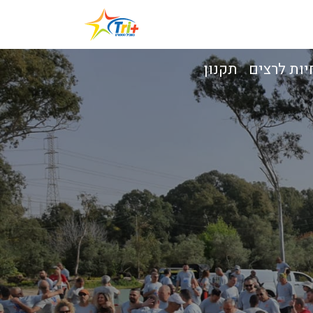
יות לרצים
תקנון