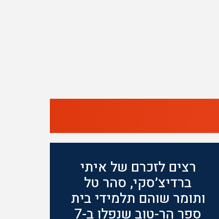
רצים לזכרם של איתי
ברדיצ׳סקי, סהר טל
ותומר שוהם תלמידי בית
ספר הר-טוב שנפלו ב-7