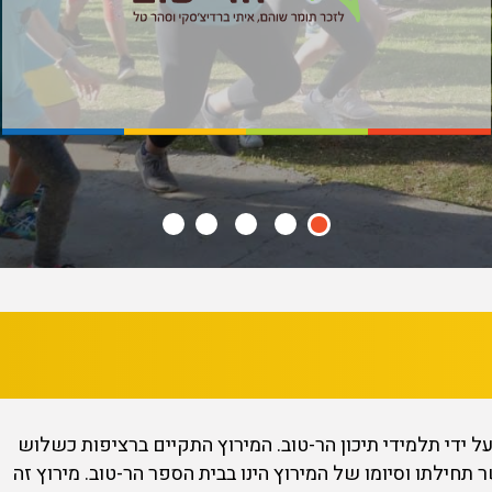
רוץ הר-טוב, מסורת זו החלה בשנת 2014, על ידי תלמידי תיכון הר-טוב. המירוץ התקיים ברציפות כשלוש
תחילתו וסיומו של המירוץ הינו בבית הספר הר-טוב. מירוץ זה