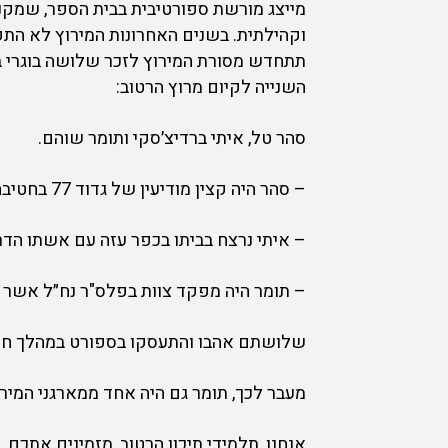
מייצג מורשת ספורטיבית בבית הספר, שמקנ
תתחדש מסורת המירוץ לזכר שלושה בוגרי ב
השנייה לקיום מרוץ הרטוב:
סהר טל, איתי ברדיצ׳סקי ותומר שוהם.
– סהר היה קצין מודיעין של גדוד 77 בחטיבה 7, נפל בקרב בעוטף עזה.
– איתי נרצח בביתו בכפר עזה עם אשתו הדר 
– תומר היה מפקד צוות בפלס"ר נח״ל אשר 
שלושתם אהבו והתעסקו בספורט במהלך חי
מעבר לכך, תומר גם היה אחד ממארגני המירו
אנחנו, תלמידי תיכון הרטוב, מזמינים אתכם, 