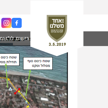
שני המסלולים במשולב
רישום
לו"ז ומ