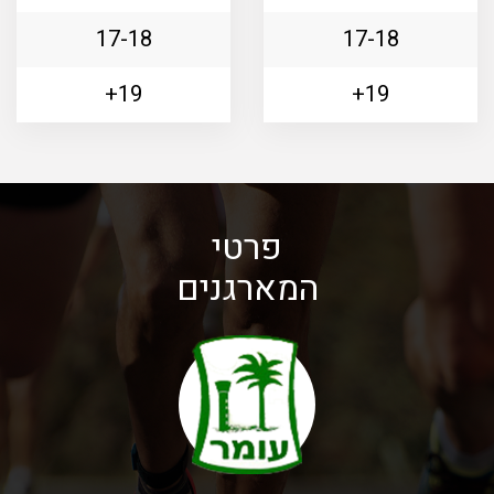
17-18
17-18
19+
19+
פרטי
המארגנים