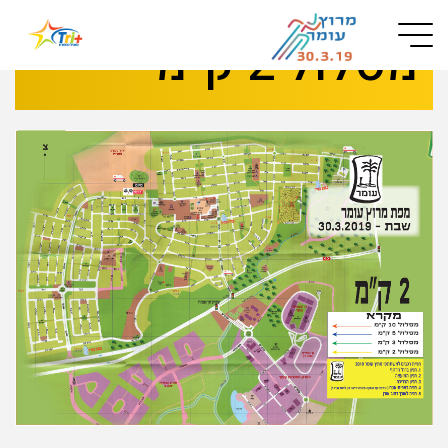
Button used only for devices with a small screen
מסלול 2 ק"מ