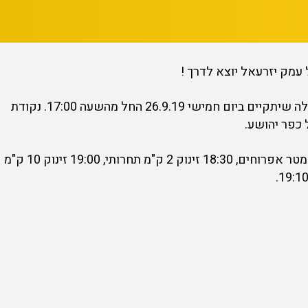
מק יזרעאל יוצא לדרך !
אנחנו מזמינים אותכם לקחת חלק במרוץ לילה שיתקיים ביום חמישי 26.9.19 החל מהשעה 17:00. נקודת
כפר יהושע.
זינוק ראשון בשעה 18:15 מקצה עממי 400 מטר אפרוחים, 18:30 זינוק 2 ק"מ תחרותי, 19:00 זינוק 10 ק"מ