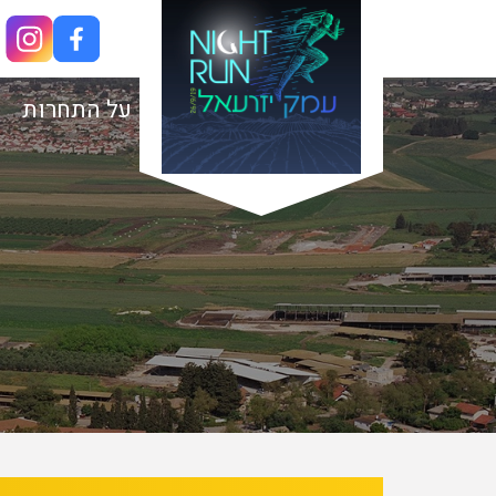
על התחרות
בא
קודם