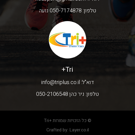
טלפון:
050-7174878 נועה
Tri+
דוא"ל:
info@triplus.co.il
טלפון:
ניר כהן 050-2106548
© כל הזכויות שמורות +Tri
Crafted by:
Layer.co.il