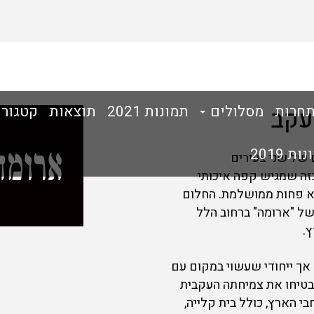
תחרות
מסלולים
תמונות 2021
תוצאות
קטגורי
עקב
ת 2019
 של שני צעירים
זה שמגיש קפה איכותי
א פחות ממושלמת. החלום
הראשון של "ארומה" ברחוב הלל
.
אך ייחודי שעשוי במקום עם
הבטיחו את צמיחתה העקבית
על ל-140 סניפים ברחבי הארץ, כולל בית קלייה,