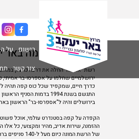
ספונסרים
רישום
על ה
ארומה באר י
צור קשר
תמונו
רשת "ארומה" החלה את דרכה כרעיון במוחם
ירושלמיים שחלמו על אספרסו-בר אמיתי, כ
כדרך חיים, שמקפיד שכל כוס קפה תהיה ל
התגשם בשנת 1994 בדמות הסניף 
בירושלים והיה ל"אספרסו-בר" הראשון בארץ
הקפדה על קפה בסטנדרט עולמי, אוכל פשוט 
ההזמנה, שירות אדיב, מהיר ומקצועי, כל אלו 
של הרשת המונה כיום מ