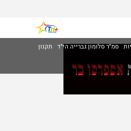
ות
סמ"ר סלומון גברייה הי"ד
תקנון