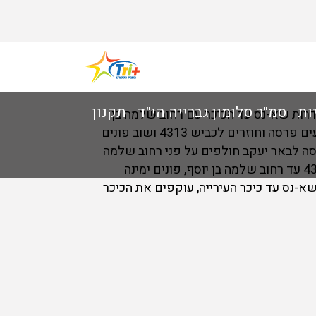
ות
סמ"ר סלומון גברייה הי"ד
תקנון
שדרות שא-נס עד הכיכר עם רחוב שלמה בן
יוסף, רצים עד כביש 4313 ופונים ימינה ( לכיוון צפון ) עד רחוב נעמי שמר, פונים ימינה בכיכר הראשונה מבצעים פרסה וחוזרים לכביש 4313 ושוב פונים
יסה לבאר יעקב חולפים על פני רחוב שלמה
בן יוסף וממשיכים דרומה עד הכניסה לבית הספר ע"ש יוהנה ז'בוטינסקי, מבצעים פרסה וחוזרים על כביש 4313 עד רחוב שלמה בן יוסף, פונים ימינה
שא-נס עד כיכר העירייה, עוקפים את הכיכר