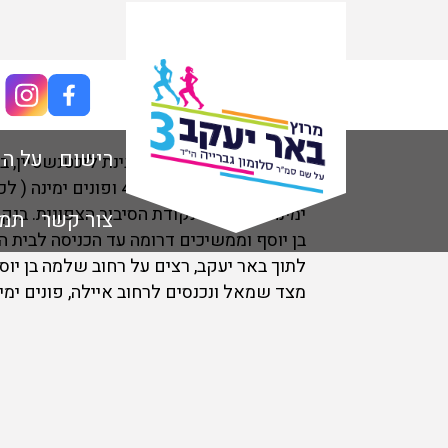
מסלול 10 ק"מ
רישום
על ה
זינוק מרחוב חיים סמוך לגינת ליכטנשטיין,
ימינה ורצים עד נקודת הסיבוב הצפונית. בנ
צור קשר
תמונו
לתוך באר יעקב, רצים על רחוב שלמה בן יוסף
מצד שמאל ונכנסים לרחוב איילה, פונים ימי