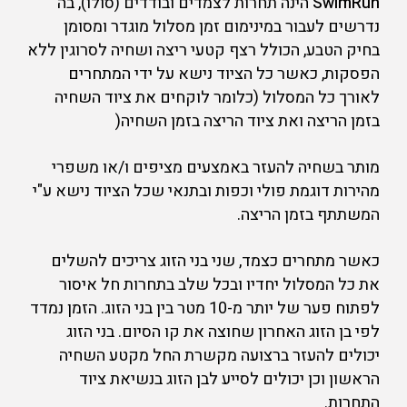
SwimRun
הינה תחרות לצמדים ובודדים (סולו), בה
נדרשים לעבור במינימום זמן מסלול מוגדר ומסומן
בחיק הטבע, הכולל רצף קטעי ריצה ושחיה לסרוגין ללא
הפסקות, כאשר כל הציוד נישא על ידי המתחרים
לאורך כל המסלול (כלומר לוקחים את ציוד השחיה
בזמן הריצה ואת ציוד הריצה בזמן השחיה(
מותר בשחיה להעזר באמצעים מציפים ו/או משפרי
מהירות דוגמת פולי וכפות ובתנאי שכל הציוד נישא ע"י
המשתתף בזמן הריצה.
כאשר מתחרים כצמד, שני בני הזוג צריכים להשלים
את כל המסלול יחדיו ובכל שלב בתחרות חל איסור
לפתוח פער של יותר מ-10 מטר בין בני הזוג. הזמן נמדד
לפי בן הזוג האחרון שחוצה את קו הסיום. בני הזוג
יכולים להעזר ברצועה מקשרת החל מקטע השחיה
הראשון וכן יכולים לסייע לבן הזוג בנשיאת ציוד
התחרות.