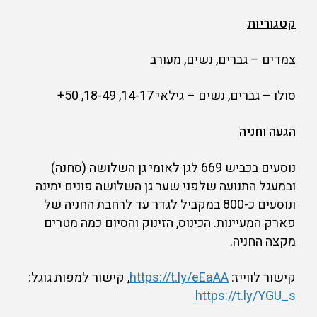
קטגוריות
צמדים – גברים, נשים, מעורב
סולו – גברים, נשים – גילאי 14-17, 18-49, 50+
הגעה וחניה
נוסעים בכביש 669 לגן לאומי גן השלושה (סחנה)
ובמעגל התנועה שלפני שער גן השלושה פונים ימינה
ונוסעים כ-800 במקביל לגדר עד לרחבת החניה של
פארק המעיינות. הכינוס, הזינוק והסיום כמה מטרים
מקצה החניה.
קישור לווייז:
https://t.ly/eEaAA
, קישור למפות גוגל:
https://t.ly/YGU_s