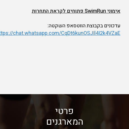
אימוני
SwimRun פתוחים לקראת התחרות
עדכונים בקבוצת הווטסאפ השקטה:
ttps://chat.whatsapp.com/CqDt6kunOSJIl4I2k4VZaE
פרטי
המארגנים