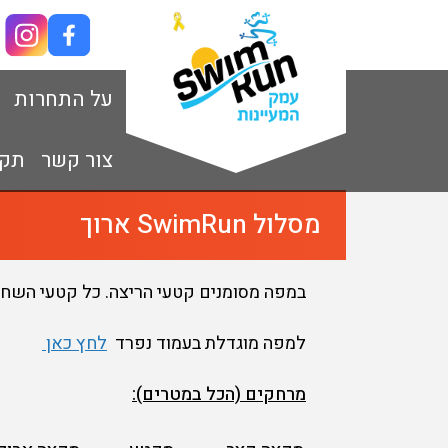
על התחרות
צור קשר
תקנ
מסלול SwimRun ארוך
במפה מסומנים קטעי הריצה. כל קטעי השחיי
למפה מוגדלת בעמוד נפרד
לחץ כאן
מרחקים (הכל במטרים):