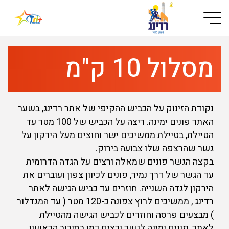
Button used only for devices with a small screen
מסלול 10 ק"מ
נקודת הזינוק על הכביש ההקיפי של אתר רדינג, בשער
האתר פונים ימינה. ריצה על הכביש של 100 מטר עד
הטיילת, בטיילת ממשיכים ישר וחוצים מעל הירקון על
גשר שהרצפה שלו צבועה בירוק.
בקצה הגשר פונים שמאלה ורצים על הגדה הדרומית
עד הגשר של דרך נמיר, פונים לכיוון צפון ועוברים את
הירקון לגדה השנייה. חוזרים עד כביש הגישה לאתר
רדינג , ממשיכים לרוץ צפונה כ-120 מטר ( עד המגדלור
) מבצעים פרסה וחוזרים לכביש הגישה מהטיילת
לאתר, פונים ימינה לגשר ורצים כמו בסיבוב הראשון.