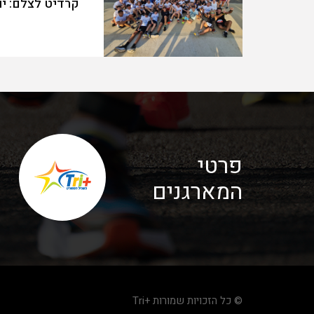
קרדיט לצלם: יו
פרטי
המארגנים
© כל הזכויות שמורות +Tri