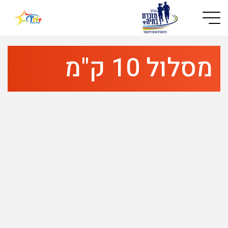
Button used only for devices with a small screen
מסלול 10 ק"מ