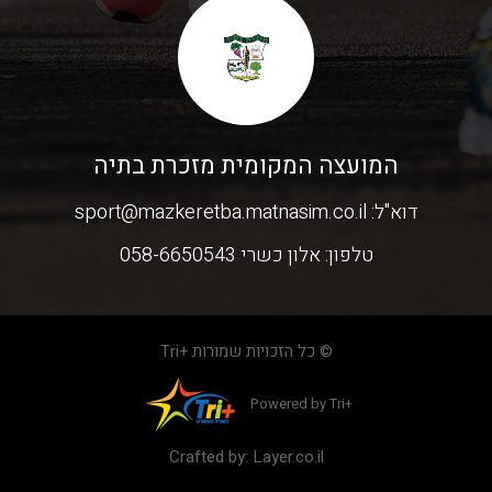
המועצה המקומית מזכרת בתיה
דוא"ל:
sport@mazkeretba.matnasim.co.il
טלפון:
אלון כשרי 058-6650543
© כל הזכויות שמורות +Tri
Powered by Tri+
Crafted by:
Layer.co.il