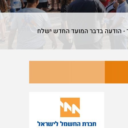
וד העורף מרוץ חפציבה ה-5 נדחה למועד אחר - הודעה בדבר המועד החדש ישלח