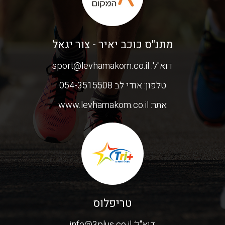
מתנ"ס כוכב יאיר - צור יגאל
דוא"ל:
sport@levhamakom.co.il
טלפון:
אודי לב 054-3515508
אתר:
www.levhamakom.co.il
טריפלוס
דוא"ל:
info@3plus.co.il