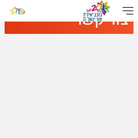
Button used only for devices with a small screen
צור קשר