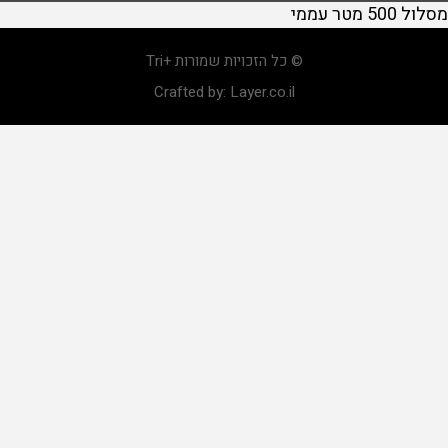
מסלול 500 מטר עממי
© כל הזכויות שמורות +Tri
Crafted by:
Layer.co.il