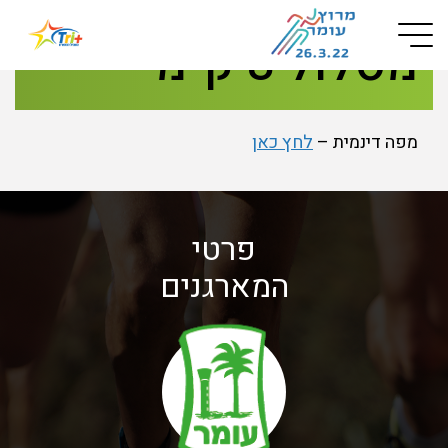
Button used only for devices with a small screen
מסלול 3 ק"מ
מפה דינמית –
לחץ כאן
פרטי
המארגנים