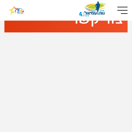
Button used only for devices with a small screen
צור קשר