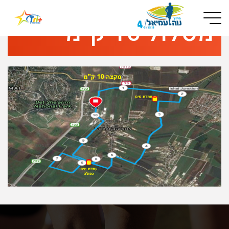
Button used only for devices with a small screen
מסלול 10 ק"מ