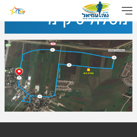
Button used only for devices with a small screen
מסלול 5 ק"מ