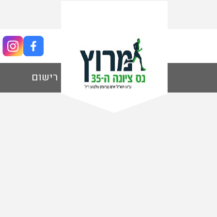
מסלול 2 ק"מ
רישום