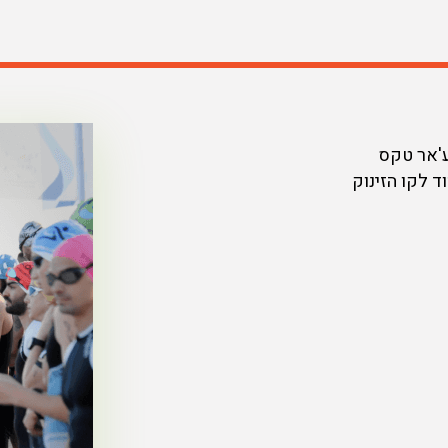
ע'אר טקס
 לקו הזינוק