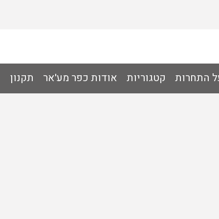
ל התחרות
קטגוריות
אודות כפר מע'אר
תקנון
ת