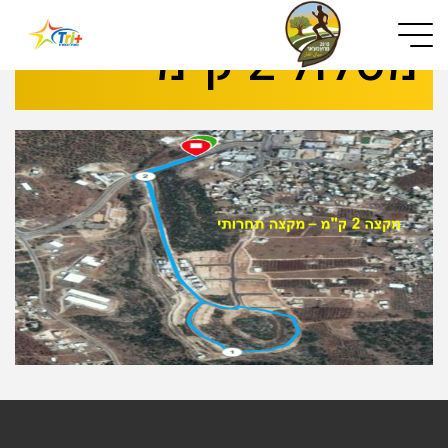
Button used only for devices with a small screen
מסלול 2 ק"מ