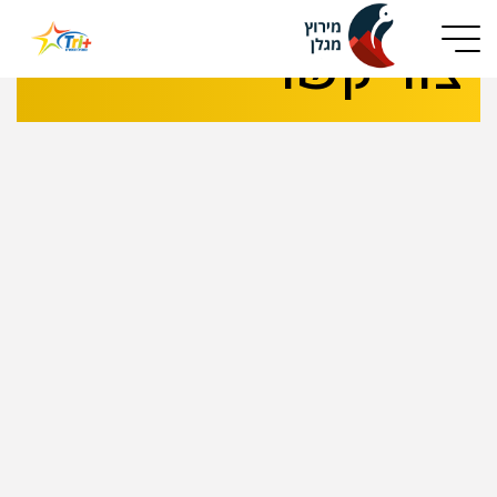
Button used only for devices with a small screen
צור קשר