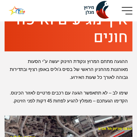
Button used only for devices with a small screen
איך מגיעים ואיפה
חונים
ההגעה מתחם המרוץ ונקודת הזינוק יעשה ע"י הסעות
מאורגנות מהחניון הראשי של בסיס ג'וליס באופן רציף ובתדירות
גבוהה לאורך כל שעות האירוע.
שימו לב – לא תתאפשר הגעה עם רכבים פרטיים לאזור הכינוס
.
הקדימו הגעתכם – מומלץ להגיע לפחות 45 דקות לפני הזינוק
.