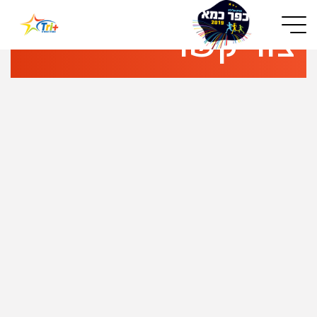
Button used only for devices with a small screen
צור קשר