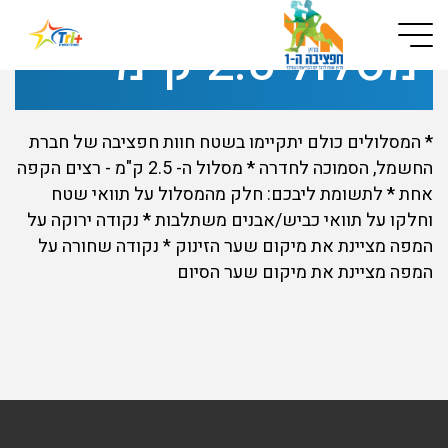
Button used only for devices with a small screen
מסלול 2.5 ק"מ
*
המסלולים כולם יתקיימו בשטח חוות חפציבה של חברת
החשמל, הסמוכה לחדרה
*
מסלול ה- 2.5 ק"מ - רצים הקפה
אחת
*
לתשומת ליבכם: חלק מהמסלול על תוואי שטח
וחלקו על תוואי כביש/אבנים משתלבות
*
נקודה ירוקה על
המפה מציינת את מיקום שער הזינוק * נקודה שחורה על
המפה מציינת את מיקום שער הסיום