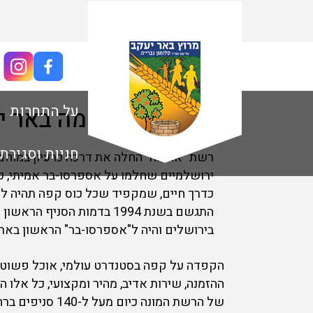
ספונסרים
על התחרות
ארומה באר י
חניות וסגירת
רשת "ארומה" החלה את דרכה כרעיון במוחם
ירושלמיים שחלמו על אספרסו-בר אמיתי, כ
כדרך חיים, שמקפיד שכל כוס קפה תהיה ל
התגשם בשנת 1994 בדמות הסניף 
בירושלים והיה ל"אספרסו-בר" הראשון בארץ
הקפדה על קפה בסטנדרט עולמי, אוכל פשוט 
ההזמנה, שירות אדיב, מהיר ומקצועי, כל אלו 
של הרשת המונה כיום מ