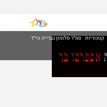
קטגוריות
סמ"ר סלומון גברייה הי"ד