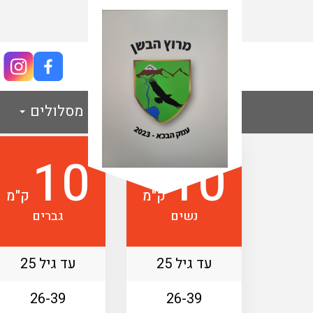
קטגוריות
מסלולים
10
10
ק"מ
ק"מ
נשים
גברים
עד גיל 25
עד גיל 25
26-39
26-39