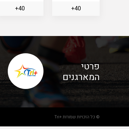
40+
40+
פרטי
המארגנים
© כל הזכויות שמורות +Tri