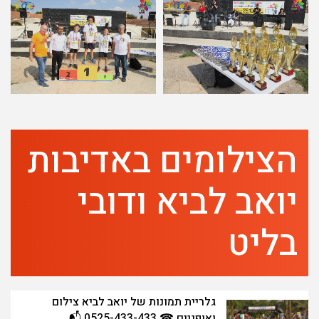
הצילומים באדיבות
יואב לביא ודובי
בליט
גלריית תמונות של יואב לביא צילום
ואופניים ☎ 0525-433-433 📬