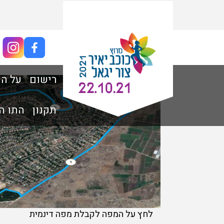
מסלול 5 ק"מ
רישום
על ה
תקנון
התו ה
לחץ על המפה לקבלת מפה דינמית