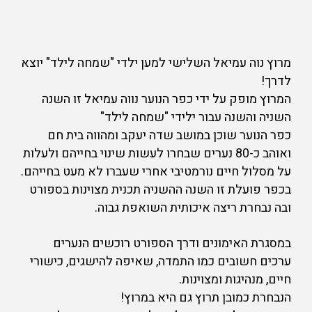
מרוץ נוה עמיאל השלישי למען ילדי "שמחה לילד" יוצא
לדרך!
המרוץ מופק על ידי כפר הנוער נווה עמיאל זו השנה
השניה והשנה עבור ילידי "שמחה לילד"
כפר הנוער שוכן במושב שדה יעקב ומהווה בית חם
ואוהב כ-80 נערים שבחרו לעשות שינוי בחייהם ולעלות
על מסלול חיים נורמטיבי אחרי שעברו לא מעט בחייהם.
בכפר פועלת זו השנה ההשניה תכנית מצוינות בספורט
ובה נבחרת ריצה איכותית השואפת גבוה.
במסגרת האימונים ודרך הספורט רוכשים הנערים
ערכים חשובים כמו התמדה, שאיפה להישגים, כישורי
חיים, מנהיגות ומצוינות.
הנבחרת כמובן תרוץ גם היא במרוץ!