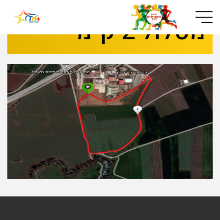
Button used only for devices with a small screen
מסלול 2 ק"מ