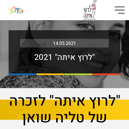
Button used only for devices with a small screen
14.05.2021
"לרוץ איתה" 2021
בא
קודם
"לרוץ איתה" לזכרה
של טליה שואן