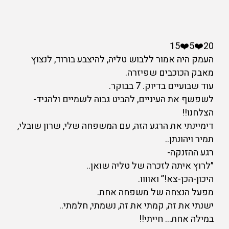
20❤️5❤️15
העמק היה אמור ללבוש טליה, להיצבע בורוד, לנצוץ
מאבק הכוכבים שפיזרה.
עוד שבועיים בדיוק. 7 בבוקר.
לשפשף את העיניים, להביט גבוה לשמיים ולהגיד-
הצלחנו!!
דימיינתי את הרגע הזה, עם המשפחה שלי, שרון שובלי,
תמיר ויהונתן..
רגע ההזנקה-
״לרוץ איתה לזכרה של טליה שואן..
היכון-הכן-צא!” ואוווו.
מפעל הנצחה של משפחה אחת.
ישנתי את זה, קמתי את זה, נשמתי, חלמתי..
במילה אחת… חייתי!!