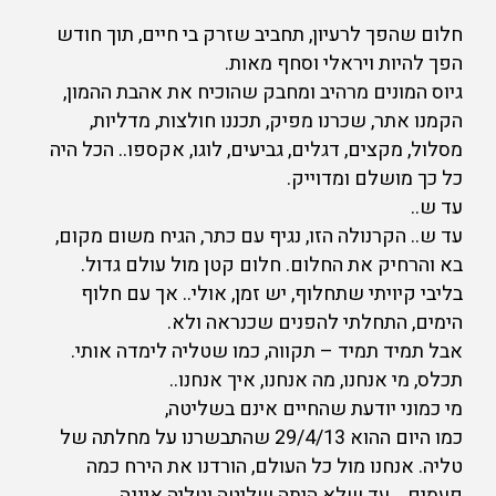
חלום שהפך לרעיון, תחביב שזרק בי חיים, תוך חודש
הפך להיות ויראלי וסחף מאות.
גיוס המונים מרהיב ומחבק שהוכיח את אהבת ההמון,
הקמנו אתר, שכרנו מפיק, תכננו חולצות, מדליות,
מסלול, מקצים, דגלים, גביעים, לוגו, אקספו.. הכל היה
כל כך מושלם ומדוייק.
עד ש..
עד ש.. הקרנולה הזו, נגיף עם כתר, הגיח משום מקום,
בא והרחיק את החלום. חלום קטן מול עולם גדול.
בליבי קיויתי שתחלוף, יש זמן, אולי.. אך עם חלוף
הימים, התחלתי להפנים שכנראה ולא.
אבל תמיד תמיד – תקווה, כמו שטליה לימדה אותי.
תכלס, מי אנחנו, מה אנחנו, איך אנחנו..
מי כמוני יודעת שהחיים אינם בשליטה,
כמו היום ההוא 29/4/13 שהתבשרנו על מחלתה של
טליה. אנחנו מול כל העולם, הורדנו את הירח כמה
פעמים… עד שלא היתה שליטה וטליה איננה.