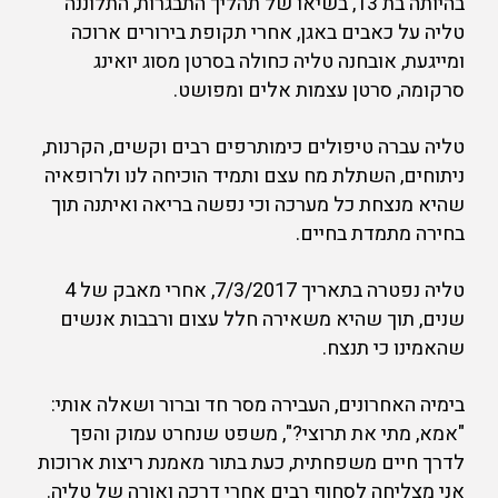
בהיותה בת 13, בשיאו של תהליך התבגרות, התלוננה
טליה על כאבים באגן, אחרי תקופת בירורים ארוכה
ומייגעת, אובחנה טליה כחולה בסרטן מסוג יואינג
סרקומה, סרטן עצמות אלים ומפושט.
טליה עברה טיפולים כימותרפים רבים וקשים, הקרנות,
ניתוחים, השתלת מח עצם ותמיד הוכיחה לנו ולרופאיה
שהיא מנצחת כל מערכה וכי נפשה בריאה ואיתנה תוך
בחירה מתמדת בחיים.
טליה נפטרה בתאריך 7/3/2017, אחרי מאבק של 4
שנים, תוך שהיא משאירה חלל עצום ורבבות אנשים
שהאמינו כי תנצח.
בימיה האחרונים, העבירה מסר חד וברור ושאלה אותי:
"אמא, מתי את תרוצי?", משפט שנחרט עמוק והפך
לדרך חיים משפחתית, כעת בתור מאמנת ריצות ארוכות
אני מצליחה לסחוף רבים אחרי דרכה ואורה של טליה.