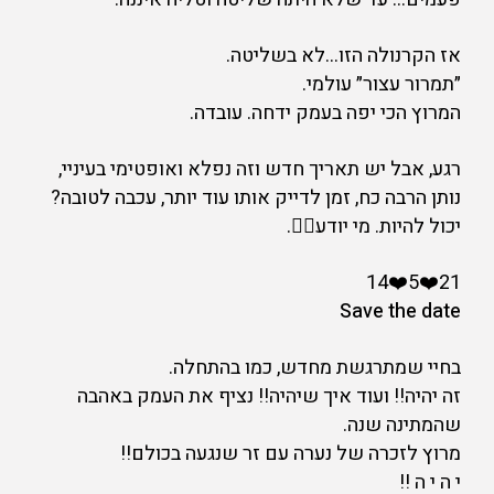
אז הקרנולה הזו…לא בשליטה.
״תמרור עצור״ עולמי.
המרוץ הכי יפה בעמק ידחה. עובדה.
רגע, אבל יש תאריך חדש וזה נפלא ואופטימי בעיניי,
נותן הרבה כח, זמן לדייק אותו עוד יותר, עכבה לטובה?
יכול להיות. מי יודע🤷‍♀️.
21❤️5❤️14
Save the date
בחיי שמתרגשת מחדש, כמו בהתחלה.
זה יהיה!! ועוד איך שיהיה!! נציף את העמק באהבה
שהמתינה שנה.
מרוץ לזכרה של נערה עם זר שנגעה בכולם!!
י ה י ה !!