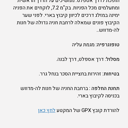
הופכת לדרך אספלט. ממשיכים על הדרך הראשית
ומתעלמים מכל הפניות. בק"מ 7.2, לוקחים את הפניה
ימינה במזלג דרכים לכיוון קיבוץ בארי. לפני שער
הקיבוץ פונים שמאלה לרחבת חניה גדולה של חנות
לה-מדווש..
טופוגרפיה
: מגמת עליה
מסלול
: דרך אספלט, דרך לבנה.
בטיחות
: זהירות בחציית הסכר בנחל גרר.
תחנת החלפה
: ברחבת החניה של חנות לה-מדווש
בכניסה לקיבוץ בארי.
להורדת קובץ GPX של המקטע
לחץ כאן