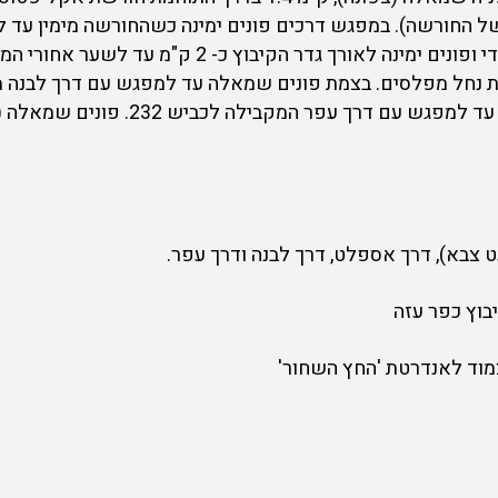
 החורשה). במפגש דרכים פונים ימינה כשהחורשה מימין עד 
עזה. רצים לכיוון הקיבוץ, נכנסים בשער הצדדי ופונים ימ
יות עד לצמת T לאחר חציית נחל מפלסים. בצמת פונים שמאלה עד למפגש עם ד
השדה. עולים בדרך הלבנה בכיוון צפון מ
ט צבא), דרך אספלט, דרך לבנה ודרך עפר.
יבוץ כפר עזה
מוד לאנדרטת 'החץ השחור'