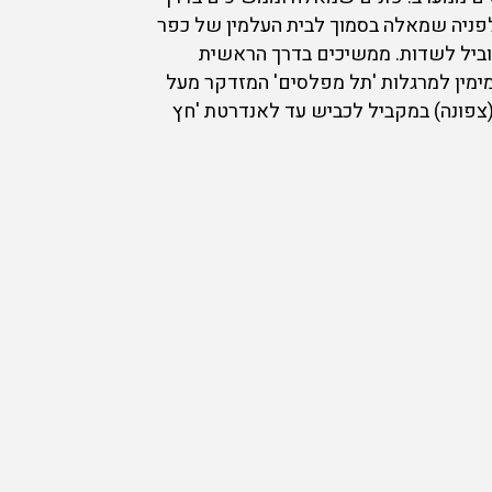
לפניה שמאלה בסמוך לבית העלמין של כפר
ינה לאורך גדר הקיבוץ כ- 2 ק"מ עד לשער אחורי המוביל לשדות. ממשיכים בדרך הראשית
רך לבנה מימין למרגלות 'תל מפלסים' המזדקר מעל
זרח עד למפגש עם דרך עפר המקבילה לכביש 232. פונים שמאלה (צפונה) במקביל לכביש עד לאנדרטת 'חץ