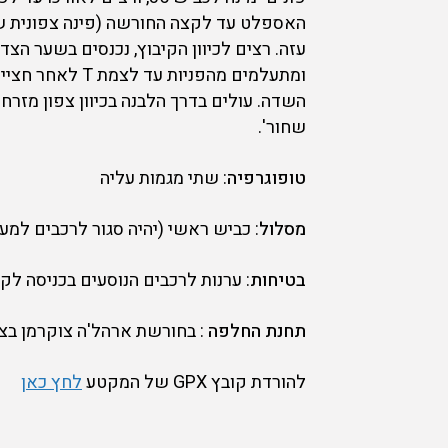
האספלט עד לקצה החורשה (פינה צפונית של
ומתעלמים מהפנ
שחור'.
טופוגרפיה
: שתי מגמות עליה
מסלול
: כביש ראשי (יהיה סגור לרכבים למע
בטיחות
: ערנות לרכבים הנוסעים בכניסה לק
תחנת החלפה
: בחורשת ארהל'ה צוקרמן בצ
להורדת קובץ GPX של המקטע
לחץ כאן