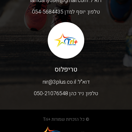
דוא"ל:
lamdanyosef@gmail.com
טלפון:
יוסף למדן 054-5684435
טריפלוס
דוא"ל:
nir@3plus.co.il
טלפון:
ניר כהן 050-21076548
© כל הזכויות שמורות +Tri