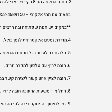
3. תחנת החלפה מס 8 בקיבוץ בארי לה מדווש, 64 ק"מ מהזינוק.
בתאום עם תמי אלקובי – 052-4689150.
**במקום יש חנות שפתוחה ובה הרצים יכול
4.מדידת זמנים אלקטרונית לזמן כולל.
5. חלה חובה לעבור בכל תחנות ההחלפה, לבצע רישום ולקבל אישור ממנהל תחנת ההחלפה על כך.
6. חובה לרוץ עם טלפון למקרה חרום.
7. חובה לציין איש קשר ליצירת קשר במידת הצורך.
8. החל מ – משעות החשכה חובה לרוץ עם ציוד לריצת לילה – פנס ראש, סוללות ספייר, פנס מהבהב ( נצנץ ), כוס רב פעמית
9. זמן לחיתוך והפסקת ריצה לפי מה שיפורסם במסלולים.