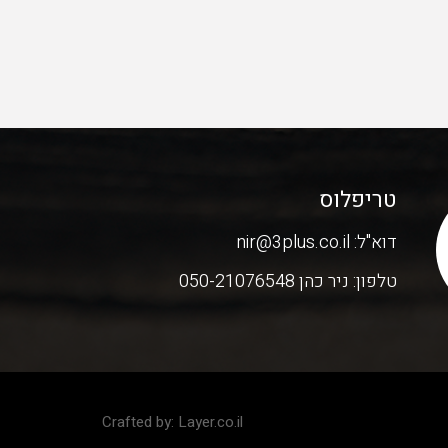
טריפלוס
דוא"ל:
nir@3plus.co.il
טלפון:
ניר כהן 050-21076548
Crafted by:
Layer.co.il