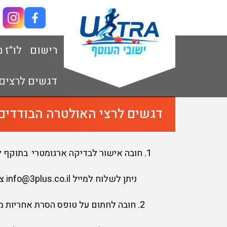
רישום
לו"ז 
דגשים לרצים
דגשים לרצי האולטרה הבודדים
חובה אישור לבדיקה ארגומטרי בתוקף ל
ניתן לשלוח למייל info@3plus.co.il צילום של המסמכים. חובה לקבל אישור מהמארגנים שאכן כל האישורים תקפים ומקובלים .
2. חובה לחתום על טופס הסרת אחריות מהמארגנים ביום האירוע .