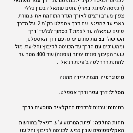
לכביש הכניסה לקיבוץ. במפגש עם דרך עפר משמאל
(הכניסה לסינגל בארי) פונים שמאלה בכוון כללי
צפון-מערב ורצים לאורך הגדר התוחמת את שמורת
בארי עד למפגש עם דרך אספלט בק"מ 2. על הדרך
פונים שמאלה עד לצמת T בסמוך לגלעד 'דרך
השישה'. בצומת פונים ימינה עם דרך האספלט,
וממשיכים עם הדרך עד הכניסה לקיבוץ נחל-עוז. מול
שער הקיבוץ פונים ימינה (צפונה) עוד 400 מטר עד
לתחנת ההחלפה ב'פינת דניאל' .
טופוגרפיה
: מגמת ירידה מתונה
מסלול
: דרך עפר ודרך אספלט.
בטיחות
: ערנות לרכבים החקלאים הנוסעים בדרך.
תחנת החלפה
: 'פינת המרגוע ע"ש דניאל' בחורשת
האקליפטוסים שבין כביש לכניסה לקיבוץ נחל עוז