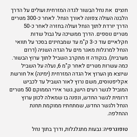
חוצים את נחל הבשור לגדה המזרחית ועולים על הדרך
הלבנה העולה צפונה לאורך הנחל. לאחר כ-300 מטרים
הדרך יורדת לתוך הנחל ועולה בחזרה לאחר כ-50
מטרים נוספים. הדרך ממשיכה על גבול שדות
חקלאיים עוד כ-3 ק"מ עד שמבחינים בסכר על תוואי
הנחל למרגלות מאגר מים על הגדה השניה (דרום
מערבית). בנקודה זו מתקרב השביל לתוך ערוץ הבשור.
כמה עשרות מטרים לאחר ק"מ 6, נעלה על השביל
שיוצא מן הערוץ אל הגדה המזרחית (ימינה) אל חורשת
אקליפטוסים, משם נרוץ לאור השביל עד לכביש
המוביל לגשר רעים הישן, גשר אירי הממוקם 50 מטרים
דרומית לגשר החדש, ונפנה בו שמאלה לכוון ערוץ
הנחל ולגשר החדש, שמתחתיו ממוקמת תחנת
ההחלפה.
טופוגרפיה
: גבעות מתגלגלות, ודרך בתוך נחל