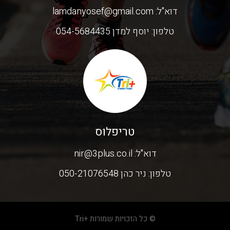
דוא"ל:
lamdanyosef@gmail.com
טלפון:
יוסף למדן 054-5684435
טריפלוס
דוא"ל:
nir@3plus.co.il
טלפון:
ניר כהן 050-21076548
© כל הזכויות שמורות +Tri