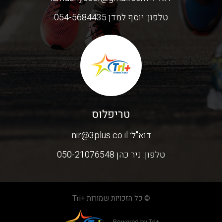
טלפון:
יוסף למדן 054-5684435
טריפלוס
דוא"ל:
nir@3plus.co.il
טלפון:
ניר כהן 050-21076548
© כל הזכויות שמורות +Tri
Powered by Tri+