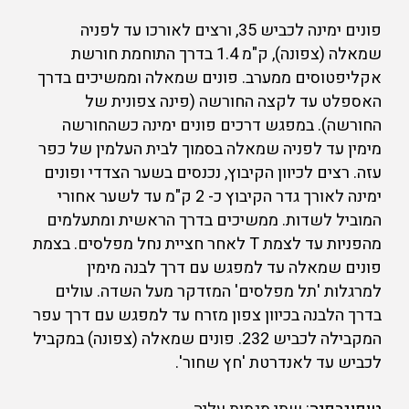
פונים ימינה לכביש 35, ורצים לאורכו עד לפניה
שמאלה (צפונה), ק"מ 1.4 בדרך התוחמת חורשת
אקליפטוסים ממערב. פונים שמאלה וממשיכים בדרך
האספלט עד לקצה החורשה (פינה צפונית של
החורשה). במפגש דרכים פונים ימינה כשהחורשה
מימין עד לפניה שמאלה בסמוך לבית העלמין של כפר
עזה. רצים לכיוון הקיבוץ, נכנסים בשער הצדדי ופונים
ימינה לאורך גדר הקיבוץ כ- 2 ק"מ עד לשער אחורי
המוביל לשדות. ממשיכים בדרך הראשית ומתעלמים
מהפניות עד לצמת T לאחר חציית נחל מפלסים. בצמת
פונים שמאלה עד למפגש עם דרך לבנה מימין
למרגלות 'תל מפלסים' המזדקר מעל השדה. עולים
בדרך הלבנה בכיוון צפון מזרח עד למפגש עם דרך עפר
המקבילה לכביש 232. פונים שמאלה (צפונה) במקביל
לכביש עד לאנדרטת 'חץ שחור'.