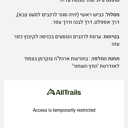
טופוגרפיה
: שתי מגמות עליה
מסלול
: כביש ראשי (יהיה סגור לרכבים למעט צבא),
דרך אספלט, דרך לבנה ודרך עפר.
בטיחות
: ערנות לרכבים הנוסעים בכניסה לקיבוץ כפר
עזה
תחנת החלפה
: בחורשת ארהל'ה צוקרמן בצמוד
לאנדרטת 'החץ השחור'