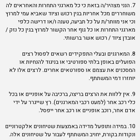
7. הנני מצהיר/ה בזאת כי כל מארגני התחרות והאחראים לה
משוחררים מכל אחריות בגין רכוש וציוד שאביא עמי למרוץ
וכי אני מוותר/ת על כל תביעה, טענה ו/או דרישה כלפי
מארגני התחרות או כל גוף אחר הקשור למרוץ בגין כל נזק /
אובדן ציוד / רכוש אשר ברשותי.
8. המארגנים ובעלי התפקידים רשאים לפסול רצים
הפועלים באופן בלתי ספורטיבי או בניגוד להנחיות או
המסכנים את עצמם או ספורטאים אחרים. לרצים אלו לא
יוחזרו דמי המשתתף.
9. אין ללוות את הרצים בריצה, ברכיבה על אופניים או בכל
כלי רכב אחר (למעט רכבי המארגנים). רץ שייגרר על ידי
אדם אחר, רוכב אופניים או רכב אחר ייפסל.
10. במידה ותופעל מדידה באמצעות שטיחונים אלקטרוניים
ונקודות בקורת, יחויב המשתתף לעבור על שטיחונים אלה.