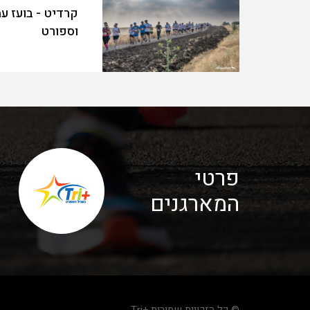
קרדיט - בועז ע
וספורט
פרטי
המארגנים
© כל הזכויות שמורות +Tri